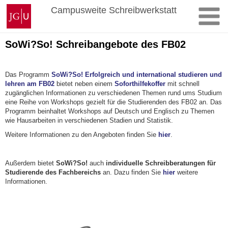
Zum
Johannes
Campusweite Schreibwerkstatt
Inhalt
Gutenberg-
springen
Universität
Mainz
SoWi?So! Schreibangebote des FB02
Das Programm
SoWi?So! Erfolgreich und international studieren und
lehren am FB02
bietet neben einem
Soforthilfekoffer
mit schnell
zugänglichen Informationen zu verschiedenen Themen rund ums Studium
eine Reihe von Workshops gezielt für die Studierenden des FB02 an. Das
Programm beinhaltet Workshops auf Deutsch und Englisch zu Themen
wie Hausarbeiten in verschiedenen Stadien und Statistik.
Weitere Informationen zu den Angeboten finden Sie
hier
.
Außerdem bietet
SoWi?So!
auch
individuelle Schreibberatungen für
Studierende des Fachbereichs
an. Dazu finden Sie
hier
weitere
Informationen.