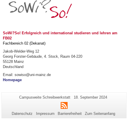
SoWi?So! Erfolgreich und international studieren und lehren am
FB02
Fachbereich 02 (Dekanat)
Jakob-Welder-Weg 12
Georg Forster-Gebäude, 4. Stock, Raum 04-220
55128 Mainz
Deutschland
Email: sowiso@uni-mainz.de
Homepage
Zusätzliche
Seiten-
Letzte
Campusweite Schreibwerkstatt
18. September 2024
Name:
Aktualisierung:
Informationen
RSS
zu
Datenschutz
Impressum
Barrierefreiheit
Zum Seitenanfang
dieser
Seite