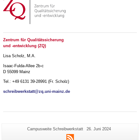
Zentrum für Qualitätssicherung
und -entwicklung (ZQ)
Lisa Scholz, M.A.
Isaac-Fulda-Allee 2b-c
D 55099 Mainz
Tel.: +49 6131 39-28991 (Fr. Scholz)
schreibwerkstatt@zq.uni-mainz.de
Zusätzliche
Seiten-
Letzte
Campusweite Schreibwerkstatt
26. Juni 2024
Name:
Aktualisierung:
Informationen
RSS